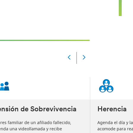
Slide
Changed
Current
slide
1
of
5
slides
ensión de Sobrevivencia
Herencia
eres familiar de un afiliado fallecido,
Agenda el día y l
nda una videollamada y recibe
acomode para real