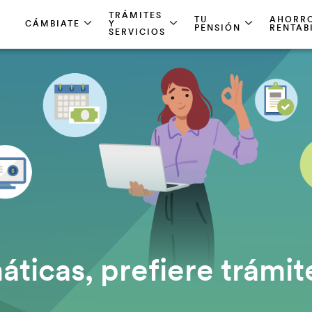
TRÁMITES
TRÁMITES
TU
TU
AHORRO
AHORRO
CÁMBIATE
CÁMBIATE
Y
Y
PENSIÓN
PENSIÓN
RENTAB
RENTAB
SERVICIOS
SERVICIOS
áticas, prefiere trámit