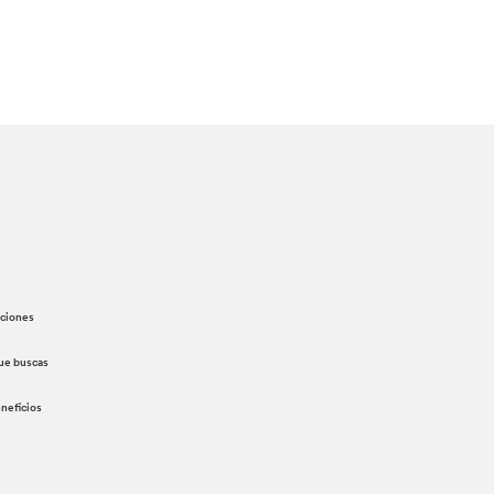
aciones
ue buscas
eneficios