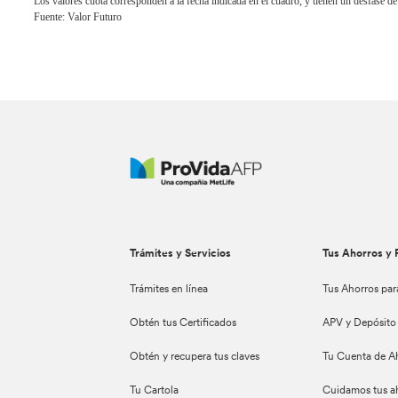
Los valores cuota corresponden a la fecha indicada en el cuadro, y tienen un desfase de
Fuente: Valor Futuro
Trámites y Servicios
Tus Ahorros y 
Trámites en línea
Tus Ahorros par
Obtén tus Certificados
APV y Depósito
Obtén y recupera tus claves
Tu Cuenta de A
Tu Cartola
Cuidamos tus a