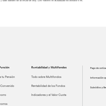
 2 días hábiles de la fecha de hoy. Los valores se actualizan en horario PM.
Pensión
Rentabilidad y Multifondos
Pago de cotiz
a tu Pensión
Todo sobre Multifondos
Información q
 Convenido
Rentabilidad de los Fondos
Subsidios y B
horro
Indicadores y el Valor Cuota
horros