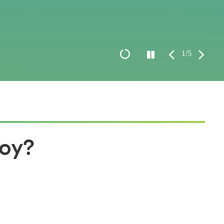
1/5
 hoy?