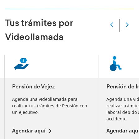
Tus trámites por
Slide
Changed
Videollamada
Current
slide
1
of
5
slides
Pensión de Vejez
Pensión de I
Agenda una videollamada para
Agenda una vi
realizar tus trámites de Pensión con
realizar trámit
un ejecutivo.
laboral debido
accidente
Agendar aquí
Agendar aqu