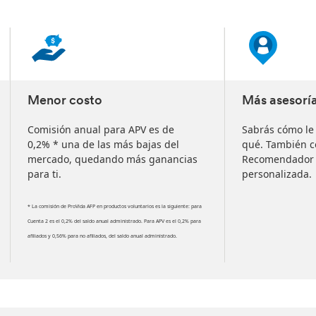
slide
1
of
3
slides
Menor costo
Más asesorí
Comisión anual para APV es de
Sabrás cómo le 
0,2% * una de las más bajas del
qué. También 
mercado, quedando más ganancias
Recomendador d
para ti.
personalizada.
* La comisión de ProVida AFP en productos voluntarios es la siguiente: para
Cuenta 2 es el 0,2% del saldo anual administrado. Para APV es el 0,2% para
afiliados y 0,56% para no afiliados, del saldo anual administrado.