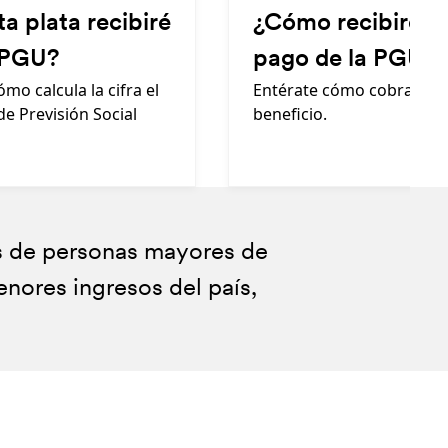
a plata recibiré
¿Cómo recibiré el
 PGU?
pago de la PGU?
mo calcula la cifra el
Entérate cómo cobrar el
de Previsión Social
beneficio.
es de personas mayores de
 es $231.732 para personas menores de
enores ingresos del país,
ebrero por IPC).
y definido por el IPS.
 ProVida pagará esta Pensión y el IPS
de la población más vulnerable. La nómina de