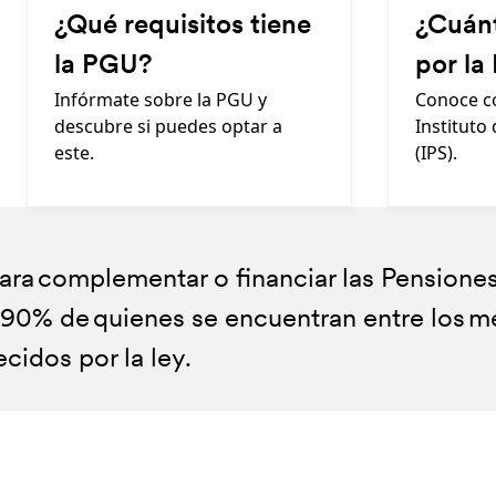
¿Qué requisitos tiene
¿Cuánt
la PGU?
por la
Infórmate sobre la PGU y
Conoce có
descubre si puedes optar a
Instituto 
este.
(IPS).
para complementar o financiar las Pension
os inferiores a $789.139. El monto máximo
U recibirán el pago directamente del IPS.
 90% de quienes se encuentran entre los m
2 años es de $250.275 (reajuste anual en f
nor a $$1.252.602
ecidos por la ley.
.139 y $1.252.602, el monto será variable 
recibas una Pensión por Retiro Programado,
a población con mayores ingresos.
el 7% de salud a los beneficiarios que pertenezcan al 80% 
ile (20 años).
te por el IPS.
ECA o CAPREDENA.