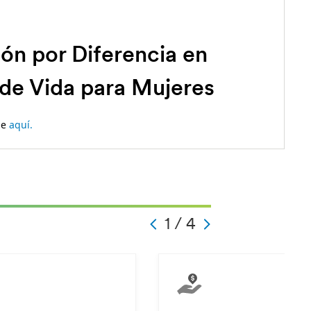
n por Diferencia en
 de Vida para Mujeres
de
aquí.
-
1 / 4
-
-
-
1
-
4
-
-