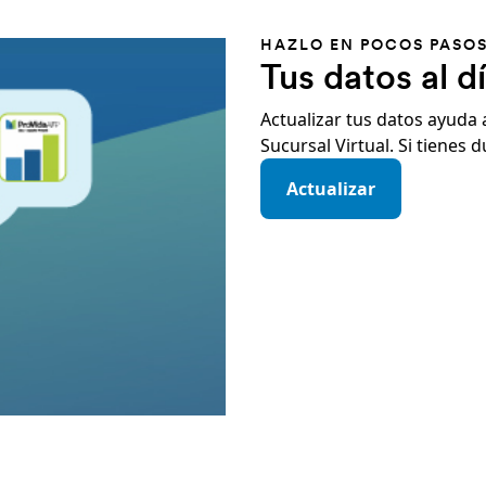
 podrás ver reflejado en la Liquidación de 
 requisitos, se deben analizar antecedentes entregados por
HAZLO EN POCOS PASO
 no a la PGU. Este puntaje no corresponde al mismo porcenta
Tus datos al d
Actualizar tus datos ayuda
Sucursal Virtual. Si tienes
Actualizar