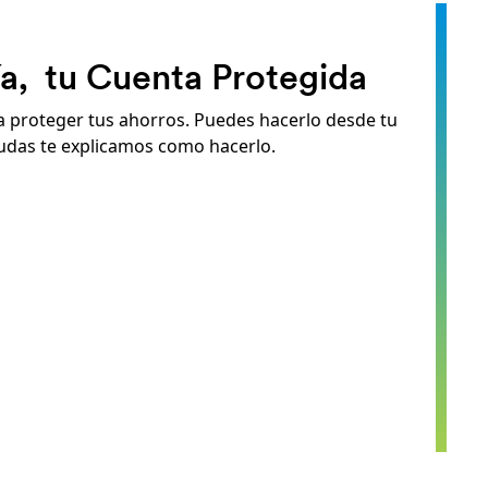
Pensión que emite ProVida.
 otras instituciones que determinan un puntaje para
S
je del Registro Social de Hogares.
ía, tu Cuenta Protegida
 a proteger tus ahorros. Puedes hacerlo desde tu
 dudas te explicamos como hacerlo.