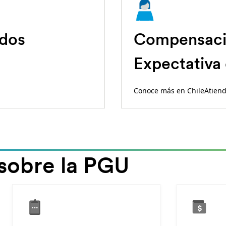
ados
Compensació
Expectativa
Conoce más en ChileAtien
sobre la PGU
-
-