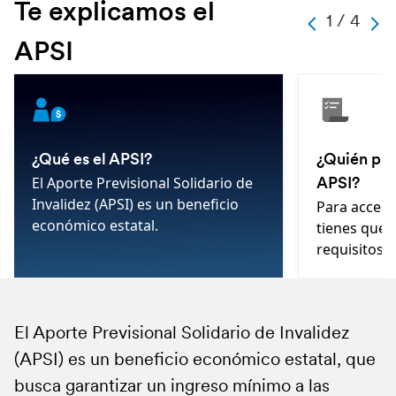
Te explicamos el
-
1 / 4
-
-
-
1
APSI
-
4
-
-
¿Qué es el APSI?
¿Quién pue
El Aporte Previsional Solidario de
APSI?
Invalidez (APSI) es un beneficio
Para accede
económico estatal.
tienes que 
requisitos.
El Aporte Previsional Solidario de Invalidez
Debes ser mayor de 18 y menor de 65 años, ser
Puedes consultar si eres beneficiario y
Este documento contiene la resolución del
(APSI) es un beneficio económico estatal, que
declarado inválido por la Comisión Médica o
solicitarlo en la página de ChileAtiende
IPS sobre tu solicitud.
aquí
Si es aprobada, ese documento indicará cuánto será el
busca garantizar un ingreso mínimo a las
recibir una Pensión de Invalidez; además de: