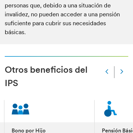
complemento a tu Pensión de Invalidez.
Recibir Pensión inferior a $224.004 pesos (monto de
personas que, debido a una situación de
la PGU)
invalidez, no pueden acceder a una pensión
No tener Pensión Dipreca o Capredena.
suficiente para cubrir sus necesidades
básicas.
Acreditar 5 años continuos o discontinuos de
residencia en Chile en los 6 años anteriores a la
solicitud.
Pertenecer al 80% más pobre de la población, según
Puntaje de Focalización Previsional.
‎Otros beneficios del
Slide
Changed
IPS
Current
slide
1
of
3
slides
Bono por Hijo
Pensión Bási