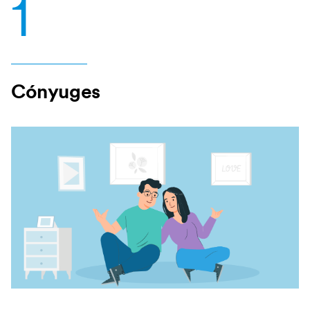
1
Cónyuges