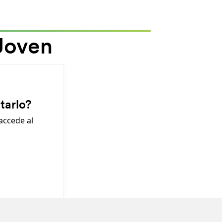
 Joven
tarlo?
 accede al