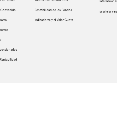
a tu Pensión
Todo sobre Multifondos
Información q
 Convenido
Rentabilidad de los Fondos
Subsidios y B
horro
Indicadores y el Valor Cuota
horros
n
 pensionados
Rentabilidad
P