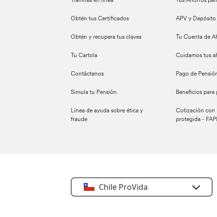
Trámites en línea
Tus Ahorros par
Obtén tus Certificados
APV y Depósito
Obtén y recupera tus claves
Tu Cuenta de A
Tu Cartola
Cuidamos tus a
Contáctanos
Pago de Pensió
Simula tu Pensión
Beneficios para
Línea de ayuda sobre ética y
Cotización con 
fraude
protegida - FAP
Chile ProVida