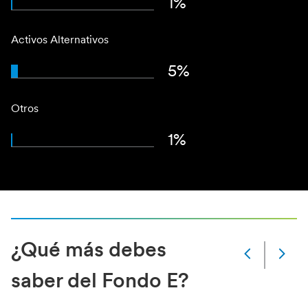
1%
Activos Alternativos
5%
Otros
1%
¿Qué más debes
Slide
Changed
saber del Fondo E?
Current
slide