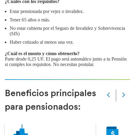
¿Cuáles con los requisitos?
Estar pensionada por vejez o invalidez.
Tener 65 años o más.
No estar cubierta por el Seguro de Invalidez y Sobrevivencia
(SIS)
Haber cotizado al menos una vez.
¿Cuál es el monto y cómo obtenerlo?
Parte desde 0,25 UF. El pago será automático junto a tu Pensión
si cumples los requisitos. No necesitas postular.
Beneficios principales
Slide
Changed
para pensionados:
Current
slide
1
of
4