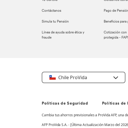
Tu Cartola
Cuidamos tus a
Contáctanos
Pago de Pensió
Simula tu Pensión
Beneficios para
Línea de ayuda sobre ética y
Cotización con 
fraude
protegida - FAP
Chile ProVida
Políticas de Seguridad
Políticas de
Cambia tus ahorros previsionales a ProVida AFP, una d
AFP ProVida S.A. - [Última Actualización Marzo del 202