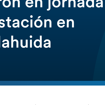
ron en jornada
stación en
ahuida