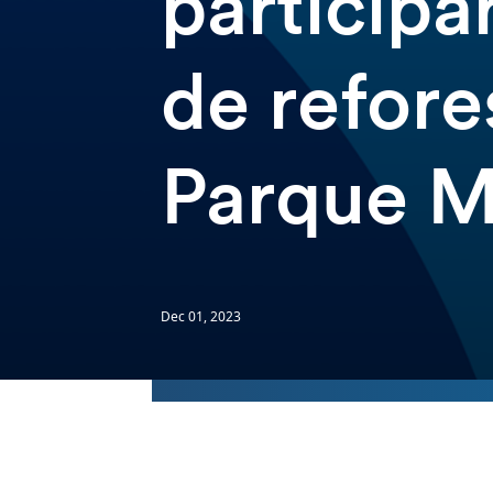
participa
de refore
Parque M
Dec 01, 2023