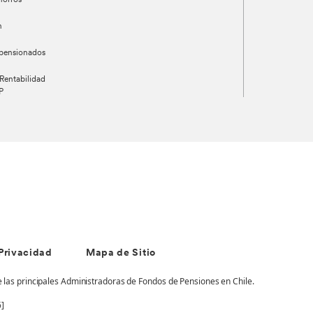
horros
n
 pensionados
Rentabilidad
P
 Privacidad
Mapa de Sitio
e las principales Administradoras de Fondos de Pensiones en Chile.
6]