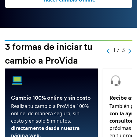
3 formas de iniciar tu
-
1 / 3
-
-
-
1
cambio a ProVida
-
3
-
-
Cambio 100% online y sin costo
Recibe ase
Realiza tu cambio a ProVida 100%
También pu
online, de manera segura, sin
con la ayu
costo y en solo 5 minutos,
consultore
directamente desde nuestra
próximas h
página web.
en tu proce