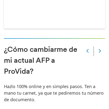
¿Cómo cambiarme de
Slide
Changed
mi actual AFP a
Current
slide
ProVida?
1
of
5
slides
Hazlo 100% online y en simples pasos. Ten a
mano tu carnet, ya que te pediremos tu número
de documento.