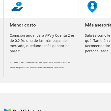
of
3
slides
Menor costo
Más asesorí
Comisión anual para APV y Cuenta 2 es
Sabrás cómo le 
de 0,2 %
, una de las más bajas del
qué. También 
*
mercado, quedando más ganancias
Recomendador d
para ti.
personalizada.
*0,2 sobre el sueldo anual administrado. Aplica solo a afiliados ProVida con
cuenta obligatoria. Para no afiliados la comisión es de 0,56% anual.