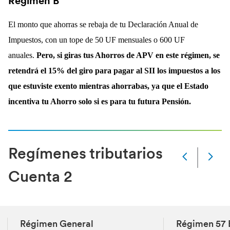
Régimen B
El monto que ahorras se rebaja de tu Declaración Anual de
Impuestos, con un tope de 50 UF mensuales o 600 UF
anuales.
Pero, si giras tus Ahorros de APV en este régimen, se
retendrá el 15% del giro para pagar al SII los impuestos a los
que estuviste exento mientras ahorrabas, ya que el Estado
incentiva tu Ahorro solo si es para tu futura Pensión.
Regímenes tributarios
Slide
Changed
Cuenta 2
Current
slide
1
of
5
Régimen General
Régimen 57 
slides