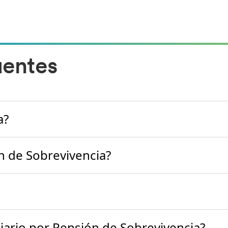
uentes
a?
ón de Sobrevivencia?
iario por Pensión de Sobrevivencia?