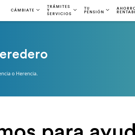
TRÁMITES
TU
AHORRO
CÁMBIATE
Y
PENSIÓN
RENTAB
SERVICIOS
Heredero
encia o Herencia.
mos para ayud