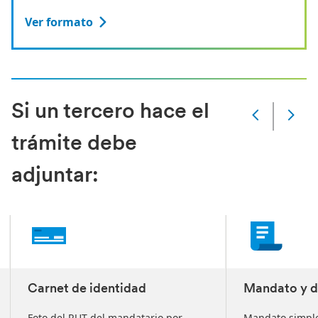
Ver formato
Si un tercero hace el
Slide
Changed
trámite debe
Current
slide
adjuntar:
1
of
4
slides
Carnet de identidad
Mandato y d
Foto del RUT del mandatario por
Mandato simple