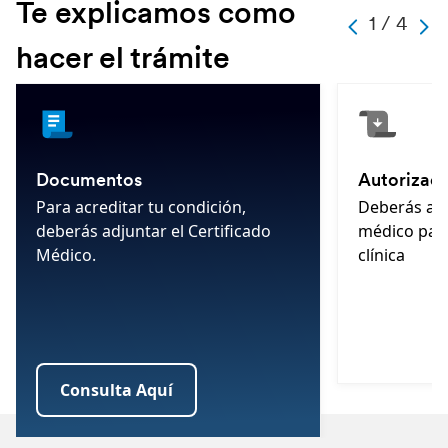
Te explicamos como
-
1 / 4
-
-
-
1
hacer el trámite
-
4
-
-
Documentos
Autorizaci
Para acreditar tu condición,
Deberás aut
deberás adjuntar el Certificado
médico para 
Médico.
clínica
Consulta Aquí