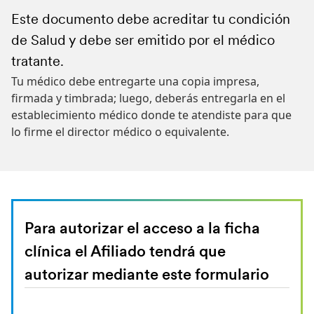
Este documento debe acreditar tu condición
Luego de finalizado este trámite, debes
Si vas a declarar un nuevo beneficiario de
También, descarga el formato de autorización
de Salud y debe ser emitido por el médico
adjuntarlo en tu solicitud, junto con la
Pensión de Sobrevivencia, debes adjuntar:
para acceder a la ficha clínica, que debe tener
Para un hijo declarado inválido, adjuntar dictamen de
tratante.
autorización para que el Consejo Médico
la firma y huella digital del afiliado.
Comisión Médica.
Tu médico debe entregarte una copia impresa,
revise tu ficha clínica.
firmada y timbrada; luego, deberás entregarla en el
También podrás adjuntar más documentos médicos
Para hijo por nacer (más de 5 meses de gestación),
establecimiento médico donde te atendiste para que
que confirmen tu condición de salud.
adjuntar certificado médico y luego entregar a
lo firme el director médico o equivalente.
ProVida partida de Nacimiento.
Para autorizar el acceso a la ficha
clínica el Afiliado tendrá que
autorizar mediante este formulario